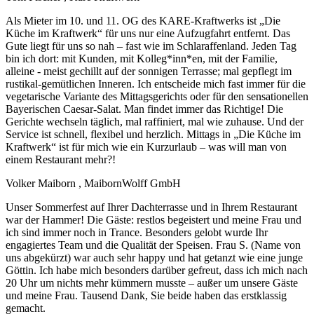
Als Mieter im 10. und 11. OG des KARE-Kraftwerks ist „Die
Küche im Kraftwerk“ für uns nur eine Aufzugfahrt entfernt. Das
Gute liegt für uns so nah – fast wie im Schlaraffenland. Jeden Tag
bin ich dort: mit Kunden, mit Kolleg*inn*en, mit der Familie,
alleine - meist gechillt auf der sonnigen Terrasse; mal gepflegt im
rustikal-gemütlichen Inneren. Ich entscheide mich fast immer für die
vegetarische Variante des Mittagsgerichts oder für den sensationellen
Bayerischen Caesar-Salat. Man findet immer das Richtige! Die
Gerichte wechseln täglich, mal raffiniert, mal wie zuhause. Und der
Service ist schnell, flexibel und herzlich. Mittags in „Die Küche im
Kraftwerk“ ist für mich wie ein Kurzurlaub – was will man von
einem Restaurant mehr?!
Volker Maiborn
, MaibornWolff GmbH
Unser Sommerfest auf Ihrer Dachterrasse und in Ihrem Restaurant
war der Hammer! Die Gäste: restlos begeistert und meine Frau und
ich sind immer noch in Trance. Besonders gelobt wurde Ihr
engagiertes Team und die Qualität der Speisen. Frau S. (Name von
uns abgekürzt) war auch sehr happy und hat getanzt wie eine junge
Göttin. Ich habe mich besonders darüber gefreut, dass ich mich nach
20 Uhr um nichts mehr kümmern musste – außer um unsere Gäste
und meine Frau. Tausend Dank, Sie beide haben das erstklassig
gemacht.